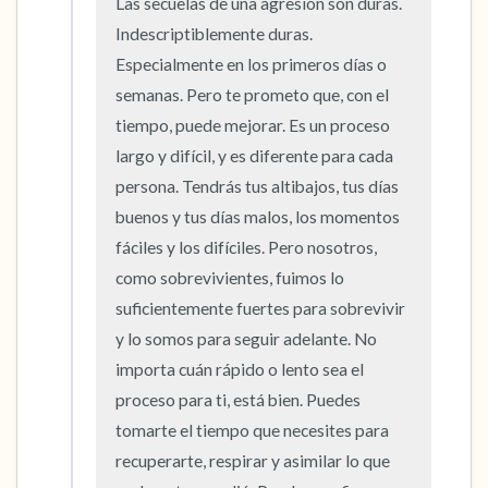
5 – cosas que puedes ver (puedes mirar
Las secuelas de una agresión son duras. 
Indescriptiblemente duras. 
dentro de la habitación y por la ventana)
Especialmente en los primeros días o 
4 – cosas que puedes sentir (¿qué hay frente
semanas. Pero te prometo que, con el 
a ti que puedas tocar?)
tiempo, puede mejorar. Es un proceso 
largo y difícil, y es diferente para cada 
3 – cosas que puedes oír
persona. Tendrás tus altibajos, tus días 
buenos y tus días malos, los momentos 
2 – cosas que puedes oler
fáciles y los difíciles. Pero nosotros, 
como sobrevivientes, fuimos lo 
1 – cosa que te gusta de ti mismo.
suficientemente fuertes para sobrevivir 
y lo somos para seguir adelante. No 
Respira hondo para terminar.
importa cuán rápido o lento sea el 
proceso para ti, está bien. Puedes 
tomarte el tiempo que necesites para 
recuperarte, respirar y asimilar lo que 