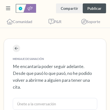
Compartir
Publicar
Comunidad
P&R
Soporte
Encuentra un lugar cómodo para sentarte.
Cierra los ojos suavemente y respira
MENSAJE DE SANACIÓN
profundamente un par de veces: inhala por la
Me encantaría poder seguir adelante.
Desde que pasó lo que pasó, no he podido
nariz (cuenta hasta 3), exhala por la boca
volver a abrirme a alguien para tener una
(cuenta hasta 3). Ahora abre los ojos y mira a
cita.
tu alrededor. Nombra lo siguiente en voz
alta:
5 – cosas que puedes ver (puedes mirar