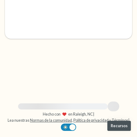
dentro de la habitación y por la ventana)
4 – cosas que puedes sentir (¿qué hay frente
a ti que puedas tocar?)
3 – cosas que puedes oír
2 – cosas que puedes oler
1 – cosa que te gusta de ti mismo.
Respira hondo para terminar.
Para obtener ayuda inmediata, visite {{resource}}
Hecho con
en Raleigh, NC
|
Lea nuestras
Normas de la comunidad
,
Política de privacidad
y
Términos
|
Recursos