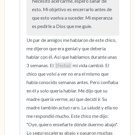
Necesito acercarme, espero sanar de 
dentro de la habitación y por la ventana)
esto. Mi objetivo es encerrarlo antes de 
que esto vuelva a suceder. Mi esperanza 
4 – cosas que puedes sentir (¿qué hay frente
es pedirle a Dios que me guíe.
a ti que puedas tocar?)
Un par de amigos me hablaron de este chico, 
3 – cosas que puedes oír
me dijeron que era genial y que debería 
hablar con él. Así que hablamos durante unas 
2 – cosas que puedes oler
3 semanas. El 
(Fecha)
 mi vida cambió. El 
chico que volví a ver no era el mismo que 
1 – cosa que te gusta de ti mismo.
había conocido semanas antes. Pero confiaba 
en él y solo quería hablar. Me dijo que su 
Respira hondo para terminar.
madre quería verme, así que decidí ir. Su 
madre también actuó raro. La saludé y ella no 
me respondió mucho. Este chico me dijo: 
"Oye, quiero enseñarte dónde duermo abajo". 
Lo seguí escaleras abajo y pasaron muchas 