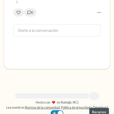
0
Para obtener ayuda inmediata, visite {{resource}}
Hecho con
en Raleigh, NC
|
Lea nuestras
Normas de la comunidad
,
Política de privacidad
y
Términos
|
Recursos