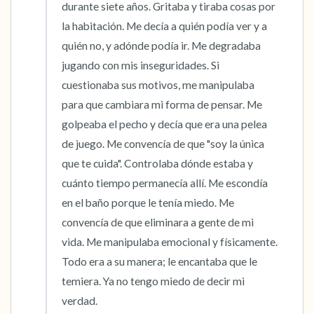
durante siete años. Gritaba y tiraba cosas por 
dentro de la habitación y por la ventana)
la habitación. Me decía a quién podía ver y a 
quién no, y adónde podía ir. Me degradaba 
4 – cosas que puedes sentir (¿qué hay frente
jugando con mis inseguridades. Si 
a ti que puedas tocar?)
cuestionaba sus motivos, me manipulaba 
para que cambiara mi forma de pensar. Me 
3 – cosas que puedes oír
golpeaba el pecho y decía que era una pelea 
de juego. Me convencía de que "soy la única 
2 – cosas que puedes oler
que te cuida". Controlaba dónde estaba y 
1 – cosa que te gusta de ti mismo.
cuánto tiempo permanecía allí. Me escondía 
en el baño porque le tenía miedo. Me 
Respira hondo para terminar.
convencía de que eliminara a gente de mi 
vida. Me manipulaba emocional y físicamente. 
Todo era a su manera; le encantaba que le 
temiera. Ya no tengo miedo de decir mi 
verdad.