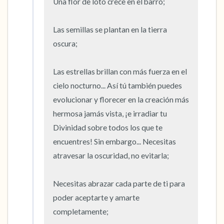
Una flor de loto crece en el barro;

5 – cosas que puedes ver (puedes mirar
dentro de la habitación y por la ventana)
Las semillas se plantan en la tierra 
oscura;

4 – cosas que puedes sentir (¿qué hay frente
a ti que puedas tocar?)
Las estrellas brillan con más fuerza en el 
cielo nocturno... Así tú también puedes 
3 – cosas que puedes oír
evolucionar y florecer en la creación más 
hermosa jamás vista, ¡e irradiar tu 
2 – cosas que puedes oler
Divinidad sobre todos los que te 
1 – cosa que te gusta de ti mismo.
encuentres! Sin embargo... Necesitas 
atravesar la oscuridad, no evitarla;

Respira hondo para terminar.
Necesitas abrazar cada parte de ti para 
poder aceptarte y amarte 
completamente;
