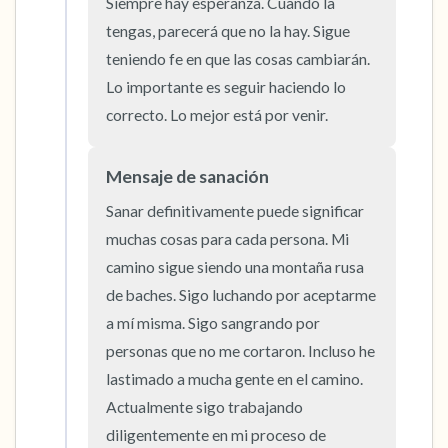
5 – cosas que puedes ver (puedes mirar
Siempre hay esperanza. Cuando la 
tengas, parecerá que no la hay. Sigue 
dentro de la habitación y por la ventana)
teniendo fe en que las cosas cambiarán. 
4 – cosas que puedes sentir (¿qué hay frente
Lo importante es seguir haciendo lo 
a ti que puedas tocar?)
correcto. Lo mejor está por venir.
3 – cosas que puedes oír
Mensaje de sanación
Sanar definitivamente puede significar 
2 – cosas que puedes oler
muchas cosas para cada persona. Mi 
1 – cosa que te gusta de ti mismo.
camino sigue siendo una montaña rusa 
de baches. Sigo luchando por aceptarme 
Respira hondo para terminar.
a mí misma. Sigo sangrando por 
personas que no me cortaron. Incluso he 
lastimado a mucha gente en el camino. 
Actualmente sigo trabajando 
diligentemente en mi proceso de 