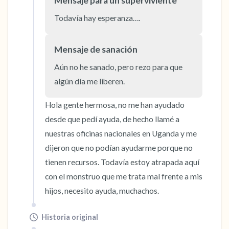
Mensaje para un superviviente
5 – cosas que puedes ver (puedes mirar
Todavía hay esperanza….
dentro de la habitación y por la ventana)
4 – cosas que puedes sentir (¿qué hay frente
Mensaje de sanación
a ti que puedas tocar?)
Aún no he sanado, pero rezo para que 
algún día me liberen.
3 – cosas que puedes oír
Hola gente hermosa, no me han ayudado 
2 – cosas que puedes oler
desde que pedí ayuda, de hecho llamé a 
nuestras oficinas nacionales en Uganda y me 
1 – cosa que te gusta de ti mismo.
dijeron que no podían ayudarme porque no 
tienen recursos. Todavía estoy atrapada aquí 
Respira hondo para terminar.
con el monstruo que me trata mal frente a mis 
hijos, necesito ayuda, muchachos.
Historia original