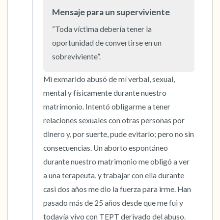
5 – cosas que puedes ver (puedes mirar
Mensaje para un superviviente
dentro de la habitación y por la ventana)
“Toda víctima debería tener la 
4 – cosas que puedes sentir (¿qué hay frente
oportunidad de convertirse en un 
a ti que puedas tocar?)
sobreviviente”.
3 – cosas que puedes oír
Mi exmarido abusó de mí verbal, sexual, 
mental y físicamente durante nuestro 
2 – cosas que puedes oler
matrimonio. Intentó obligarme a tener 
relaciones sexuales con otras personas por 
1 – cosa que te gusta de ti mismo.
dinero y, por suerte, pude evitarlo; pero no sin 
consecuencias. Un aborto espontáneo 
Respira hondo para terminar.
durante nuestro matrimonio me obligó a ver 
a una terapeuta, y trabajar con ella durante 
casi dos años me dio la fuerza para irme. Han 
pasado más de 25 años desde que me fui y 
todavía vivo con TEPT derivado del abuso. 