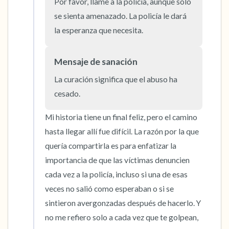
Por favor, llame a la policía, aunque solo 
5 – cosas que puedes ver (puedes mirar
se sienta amenazado. La policía le dará 
dentro de la habitación y por la ventana)
la esperanza que necesita.
4 – cosas que puedes sentir (¿qué hay frente
Mensaje de sanación
a ti que puedas tocar?)
La curación significa que el abuso ha 
3 – cosas que puedes oír
cesado.
2 – cosas que puedes oler
Mi historia tiene un final feliz, pero el camino 
hasta llegar allí fue difícil. La razón por la que 
1 – cosa que te gusta de ti mismo.
quería compartirla es para enfatizar la 
importancia de que las víctimas denuncien 
Respira hondo para terminar.
cada vez a la policía, incluso si una de esas 
veces no salió como esperaban o si se 
sintieron avergonzadas después de hacerlo. Y 
no me refiero solo a cada vez que te golpean, 