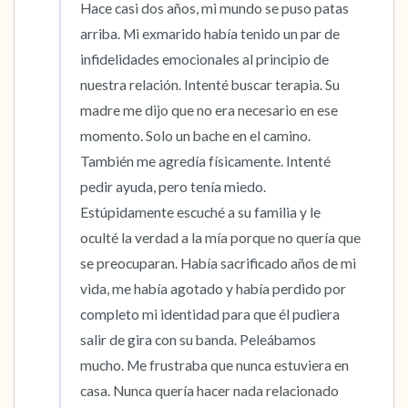
Hace casi dos años, mi mundo se puso patas 
5 – cosas que puedes ver (puedes mirar
arriba. Mi exmarido había tenido un par de 
dentro de la habitación y por la ventana)
infidelidades emocionales al principio de 
nuestra relación. Intenté buscar terapia. Su 
4 – cosas que puedes sentir (¿qué hay frente
madre me dijo que no era necesario en ese 
a ti que puedas tocar?)
momento. Solo un bache en el camino. 
También me agredía físicamente. Intenté 
3 – cosas que puedes oír
pedir ayuda, pero tenía miedo. 
Estúpidamente escuché a su familia y le 
2 – cosas que puedes oler
oculté la verdad a la mía porque no quería que 
se preocuparan. Había sacrificado años de mi 
1 – cosa que te gusta de ti mismo.
vida, me había agotado y había perdido por 
Respira hondo para terminar.
completo mi identidad para que él pudiera 
salir de gira con su banda. Peleábamos 
mucho. Me frustraba que nunca estuviera en 
casa. Nunca quería hacer nada relacionado 