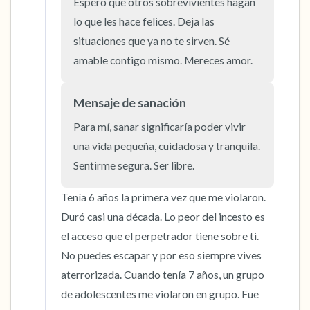
Espero que otros sobrevivientes hagan 
5 – cosas que puedes ver (puedes mirar
lo que les hace felices. Deja las 
dentro de la habitación y por la ventana)
situaciones que ya no te sirven. Sé 
amable contigo mismo. Mereces amor.
4 – cosas que puedes sentir (¿qué hay frente
a ti que puedas tocar?)
Mensaje de sanación
3 – cosas que puedes oír
Para mí, sanar significaría poder vivir 
una vida pequeña, cuidadosa y tranquila. 
2 – cosas que puedes oler
Sentirme segura. Ser libre.
1 – cosa que te gusta de ti mismo.
Tenía 6 años la primera vez que me violaron. 
Duró casi una década. Lo peor del incesto es 
Respira hondo para terminar.
el acceso que el perpetrador tiene sobre ti. 
No puedes escapar y por eso siempre vives 
aterrorizada. Cuando tenía 7 años, un grupo 
de adolescentes me violaron en grupo. Fue 