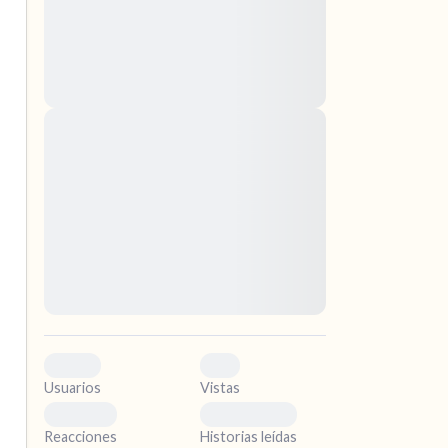
nascetur ridiculus mus. Donec quam felis,
ultricies nec, pellentesque eu, pretium quis,
sem. Nulla consequat massa quis enim.
Donec pede justo, fringilla vel, aliquet nec,
vulputate
Lorem ipsum dolor sit amet, consectetuer
ismo.
adipiscing elit. Aenean commodo ligula eget
dolor. Aenean massa. Cum sociis natoque
.
penatibus et magnis dis parturient montes,
nascetur ridiculus mus. Donec quam felis,
ultricies nec, pellentesque eu, pretium quis,
sem. Nulla consequat massa quis enim.
Donec pede justo, fringilla vel, aliquet nec,
vulputate
0
0
Usuarios
Vistas
0
0
Reacciones
Historias leídas