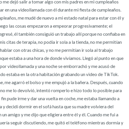
o me dejó salir a tomar algo con mis padres en mi cumpleaños 
ar en una videollamada con él durante mi fiesta de cumpleaños. 
3 – cosas que puedes oír
leaños, me mudé de nuevo a mi estado natal para estar con él y 
2 – cosas que puedes oler
o luego las cosas empezaron a empeorar progresivamente; el 
gresé, él también consiguió un trabajo allí porque no confiaba en 
1 – cosa que te gusta de ti m
is citas de terapia, no podía ir sola a la tienda, no me permitían 
hablar con otras chicas, y no me permitían ir sola al trabajo 
Respira hondo para terminar
que estaba a una hora de donde vivíamos. Llegó al punto en que 
por videollamada y una noche se emborrachó y me acusó de 
do estaba en la otra habitación grabando un video de TikTok. 
e, me agarró el bolso y me empujó a la bañera. Después, cuando 
 no me lo devolvió, intentó romperlo e hizo todo lo posible para 
 fin pude irme y dar una vuelta en coche, me estaba llamando a 
a y decidí dormir en el sofá hasta que su madre volviera del 
un amigo y me dijo que eligiera entre él y él. Cuando me fui a 
uería seguir discutiendo, me quitó el teléfono mientras dormía y 