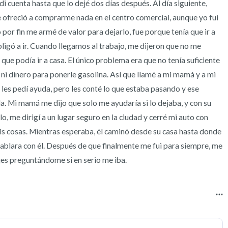
i cuenta hasta que lo dejé dos días después. Al día siguiente, 
 ofreció a comprarme nada en el centro comercial, aunque yo fui 
por fin me armé de valor para dejarlo, fue porque tenía que ir a 
ligó a ir. Cuando llegamos al trabajo, me dijeron que no me 
 que podía ir a casa. El único problema era que no tenía suficiente 
a ni dinero para ponerle gasolina. Así que llamé a mi mamá y a mi 
 les pedí ayuda, pero les conté lo que estaba pasando y ese 
a. Mi mamá me dijo que solo me ayudaría si lo dejaba, y con su 
, me dirigí a un lugar seguro en la ciudad y cerré mi auto con 
mis cosas. Mientras esperaba, él caminó desde su casa hasta donde 
ablara con él. Después de que finalmente me fui para siempre, me 
jes preguntándome si en serio me iba.