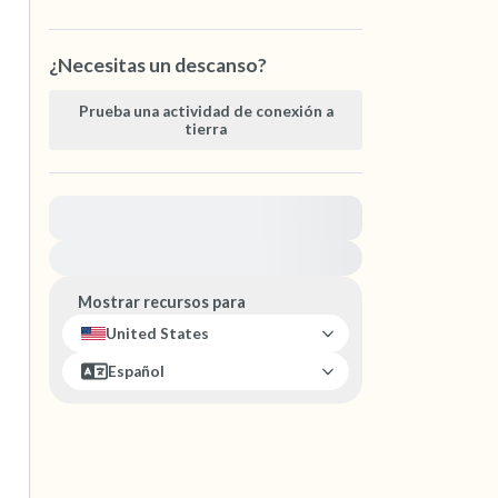
¿Necesitas un descanso?
Prueba una actividad de conexión a
tierra
Para obtener ayuda inmediata, visite
{{resource}}
Mostrar recursos para
United States
Español