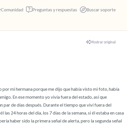
Comunidad
Preguntas y respuestas
Buscar soporte
🇺🇸
Mostrar original
Encuentra un lugar cómodo p
respira profundamente un par 
exhala por la boca (cuenta has
alrededor. Nombra lo siguient
o por mi hermana porque me dijo que había visto mi foto, había 
migo. En ese momento yo vivía fuera del estado, así que 
5 – cosas que puedes ver (pue
par de días después. Durante el tiempo que viví fuera del 
ventana)
l las 24 horas del día, los 7 días de la semana, si él estaba en casa 
bería haber sido la primera señal de alerta, pero la segunda señal 
4 – cosas que puedes sentir (