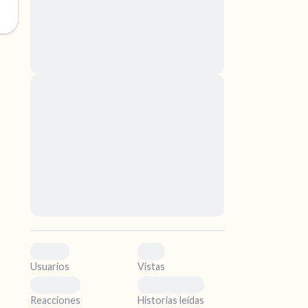
nascetur ridiculus mus. Donec quam felis,
ultricies nec, pellentesque eu, pretium quis,
sem. Nulla consequat massa quis enim.
Donec pede justo, fringilla vel, aliquet nec,
vulputate
Lorem ipsum dolor sit amet, consectetuer
ismo.
adipiscing elit. Aenean commodo ligula eget
dolor. Aenean massa. Cum sociis natoque
.
penatibus et magnis dis parturient montes,
nascetur ridiculus mus. Donec quam felis,
ultricies nec, pellentesque eu, pretium quis,
sem. Nulla consequat massa quis enim.
Donec pede justo, fringilla vel, aliquet nec,
vulputate
0
0
Usuarios
Vistas
0
0
Reacciones
Historias leídas