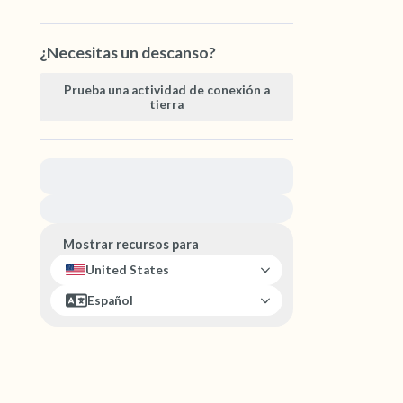
¿Necesitas un descanso?
Prueba una actividad de conexión a
tierra
Para obtener ayuda inmediata, visite
{{resource}}
Mostrar recursos para
United States
Español