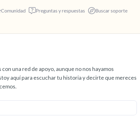
Comunidad
Preguntas y respuestas
Buscar soporte
Encuentra un lugar cómodo p
s con una red de apoyo, aunque no nos hayamos
respira profundamente un par 
toy aquí para escuchar tu historia y decirte que mereces
exhala por la boca (cuenta has
recemos.
alrededor. Nombra lo siguient
5 – cosas que puedes ver (pue
ventana)
4 – cosas que puedes sentir (