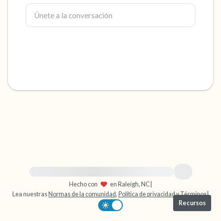
dentro de la habitación y por la ventana)
4 – cosas que puedes sentir (¿qué hay frente
a ti que puedas tocar?)
3 – cosas que puedes oír
2 – cosas que puedes oler
1 – cosa que te gusta de ti mismo.
Respira hondo para terminar.
Para obtener ayuda inmediata, visite {{resource}}
Hecho con
en Raleigh, NC
|
Lea nuestras
Normas de la comunidad
,
Política de privacidad
y
Términos
|
Recursos