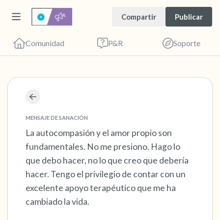
Compartir
Publicar
Comunidad
P&R
Soporte
Encuentra un lugar cómodo para sentarte.
Cierra los ojos suavemente y respira
MENSAJE DE SANACIÓN
profundamente un par de veces: inhala por la
La autocompasión y el amor propio son
fundamentales. No me presiono. Hago lo
nariz (cuenta hasta 3), exhala por la boca
que debo hacer, no lo que creo que debería
(cuenta hasta 3). Ahora abre los ojos y mira a
hacer. Tengo el privilegio de contar con un
tu alrededor. Nombra lo siguiente en voz
excelente apoyo terapéutico que me ha
alta:
cambiado la vida.
5 – cosas que puedes ver (puedes mirar