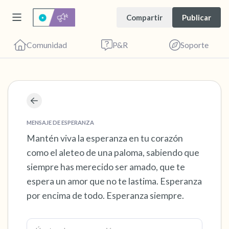
Compartir
Publicar
Comunidad
P&R
Soporte
Encuentra un lugar cómodo para sentarte.
Cierra los ojos suavemente y respira
MENSAJE DE ESPERANZA
profundamente un par de veces: inhala por la
Mantén viva la esperanza en tu corazón
como el aleteo de una paloma, sabiendo que
nariz (cuenta hasta 3), exhala por la boca
siempre has merecido ser amado, que te
(cuenta hasta 3). Ahora abre los ojos y mira a
espera un amor que no te lastima. Esperanza
tu alrededor. Nombra lo siguiente en voz
por encima de todo. Esperanza siempre.
alta:
5 – cosas que puedes ver (puedes mirar