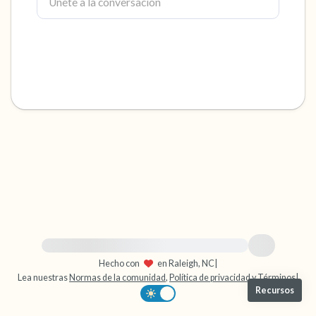
dentro de la habitación y por la ventana)
4 – cosas que puedes sentir (¿qué hay frente
a ti que puedas tocar?)
3 – cosas que puedes oír
2 – cosas que puedes oler
1 – cosa que te gusta de ti mismo.
Respira hondo para terminar.
Para obtener ayuda inmediata, visite {{resource}}
Hecho con
en Raleigh, NC
|
Lea nuestras
Normas de la comunidad
,
Política de privacidad
y
Términos
|
Recursos