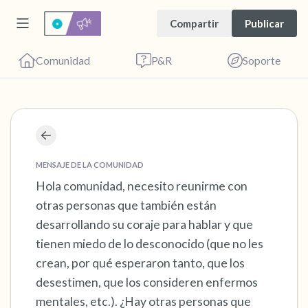
Compartir
Publicar
Comunidad
P&R
Soporte
Encuentra un lugar cómodo para sentarte.
Cierra los ojos suavemente y respira
MENSAJE DE LA COMUNIDAD
profundamente un par de veces: inhala por la
Hola comunidad, necesito reunirme con
otras personas que también están
nariz (cuenta hasta 3), exhala por la boca
desarrollando su coraje para hablar y que
(cuenta hasta 3). Ahora abre los ojos y mira a
tienen miedo de lo desconocido (que no les
tu alrededor. Nombra lo siguiente en voz
crean, por qué esperaron tanto, que los
alta:
desestimen, que los consideren enfermos
mentales, etc.). ¿Hay otras personas que
5 – cosas que puedes ver (puedes mirar