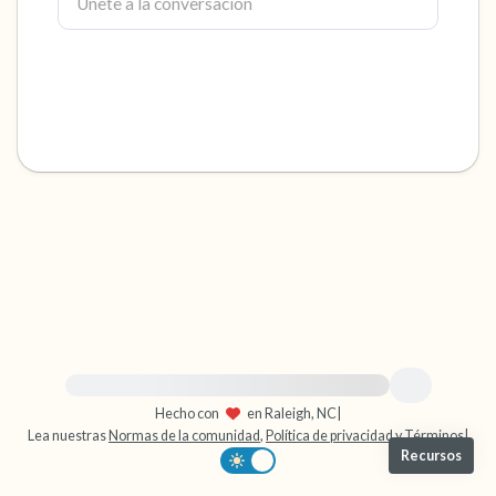
dentro de la habitación y por la ventana)
4 – cosas que puedes sentir (¿qué hay frente
a ti que puedas tocar?)
3 – cosas que puedes oír
2 – cosas que puedes oler
1 – cosa que te gusta de ti mismo.
Respira hondo para terminar.
Para obtener ayuda inmediata, visite {{resource}}
Hecho con
en Raleigh, NC
|
Lea nuestras
Normas de la comunidad
,
Política de privacidad
y
Términos
|
Recursos