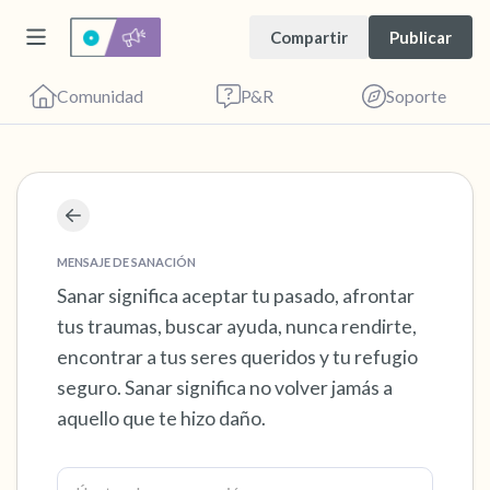
Compartir
Publicar
Comunidad
P&R
Soporte
Encuentra un lugar cómodo para sentarte.
Cierra los ojos suavemente y respira
MENSAJE DE SANACIÓN
profundamente un par de veces: inhala por la
Sanar significa aceptar tu pasado, afrontar
tus traumas, buscar ayuda, nunca rendirte,
nariz (cuenta hasta 3), exhala por la boca
encontrar a tus seres queridos y tu refugio
(cuenta hasta 3). Ahora abre los ojos y mira a
seguro. Sanar significa no volver jamás a
tu alrededor. Nombra lo siguiente en voz
aquello que te hizo daño.
alta:
5 – cosas que puedes ver (puedes mirar