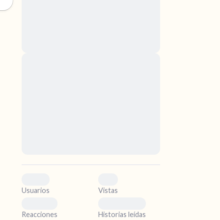
nascetur ridiculus mus. Donec quam felis,
ultricies nec, pellentesque eu, pretium quis,
sem. Nulla consequat massa quis enim.
Donec pede justo, fringilla vel, aliquet nec,
vulputate
Lorem ipsum dolor sit amet, consectetuer
ismo.
adipiscing elit. Aenean commodo ligula eget
dolor. Aenean massa. Cum sociis natoque
.
penatibus et magnis dis parturient montes,
nascetur ridiculus mus. Donec quam felis,
ultricies nec, pellentesque eu, pretium quis,
sem. Nulla consequat massa quis enim.
Donec pede justo, fringilla vel, aliquet nec,
vulputate
0
0
Usuarios
Vistas
0
0
Reacciones
Historias leídas