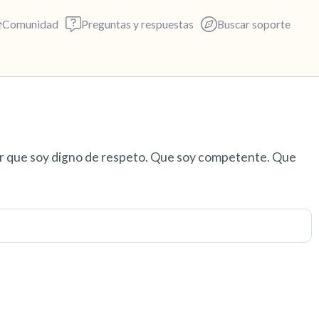
Comunidad
Preguntas y respuestas
Buscar soporte
Encuentra un lugar cómodo p
rir que soy digno de respeto. Que soy competente. Que
respira profundamente un par 
exhala por la boca (cuenta has
alrededor. Nombra lo siguient
5 – cosas que puedes ver (pue
ventana)
4 – cosas que puedes sentir (