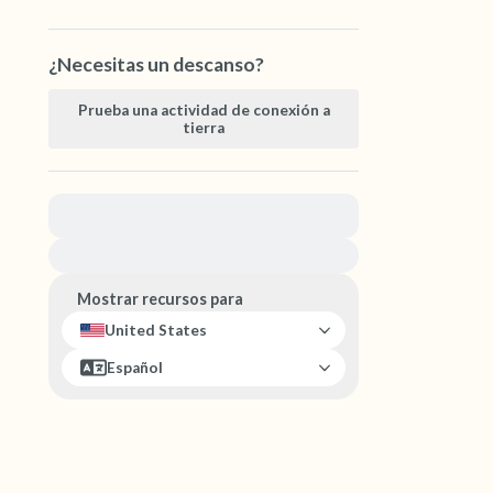
¿Necesitas un descanso?
Prueba una actividad de conexión a
tierra
Para obtener ayuda inmediata, visite
{{resource}}
Mostrar recursos para
United States
Español