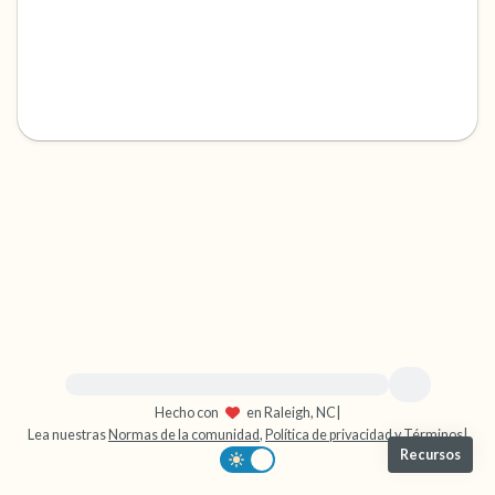
dentro de la habitación y por la ventana)
4 – cosas que puedes sentir (¿qué hay frente
a ti que puedas tocar?)
3 – cosas que puedes oír
2 – cosas que puedes oler
1 – cosa que te gusta de ti mismo.
Respira hondo para terminar.
Para obtener ayuda inmediata, visite {{resource}}
Hecho con
en Raleigh, NC
|
Lea nuestras
Normas de la comunidad
,
Política de privacidad
y
Términos
|
Recursos