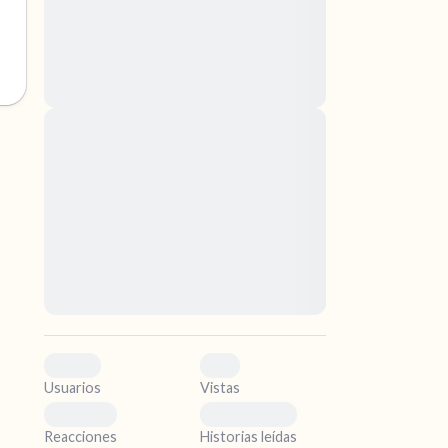
nascetur ridiculus mus. Donec quam felis,
ultricies nec, pellentesque eu, pretium quis,
sem. Nulla consequat massa quis enim.
Donec pede justo, fringilla vel, aliquet nec,
vulputate
Lorem ipsum dolor sit amet, consectetuer
ismo.
adipiscing elit. Aenean commodo ligula eget
dolor. Aenean massa. Cum sociis natoque
.
penatibus et magnis dis parturient montes,
nascetur ridiculus mus. Donec quam felis,
ultricies nec, pellentesque eu, pretium quis,
sem. Nulla consequat massa quis enim.
Donec pede justo, fringilla vel, aliquet nec,
vulputate
0
0
Usuarios
Vistas
0
0
Reacciones
Historias leídas