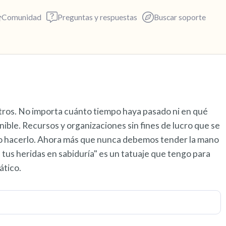
Comunidad
Preguntas y respuestas
Buscar soporte
Encuentra un lugar cómodo p
otros. No importa cuánto tiempo haya pasado ni en qué
respira profundamente un par 
ible. Recursos y organizaciones sin fines de lucro que se
exhala por la boca (cuenta has
o hacerlo. Ahora más que nunca debemos tender la mano
alrededor. Nombra lo siguient
us heridas en sabiduría" es un tatuaje que tengo para
ático.
5 – cosas que puedes ver (pue
ventana)
4 – cosas que puedes sentir (