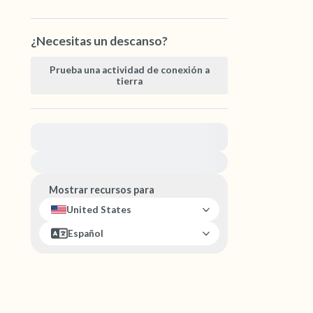
¿Necesitas un descanso?
Prueba una actividad de conexión a
tierra
Para obtener ayuda inmediata, visite
{{resource}}
Mostrar recursos para
United States
Español