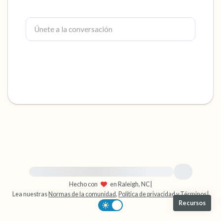
dentro de la habitación y por la ventana)
4 – cosas que puedes sentir (¿qué hay frente
a ti que puedas tocar?)
3 – cosas que puedes oír
2 – cosas que puedes oler
1 – cosa que te gusta de ti mismo.
Respira hondo para terminar.
Para obtener ayuda inmediata, visite {{resource}}
Hecho con
en Raleigh, NC
|
Lea nuestras
Normas de la comunidad
,
Política de privacidad
y
Términos
|
Recursos