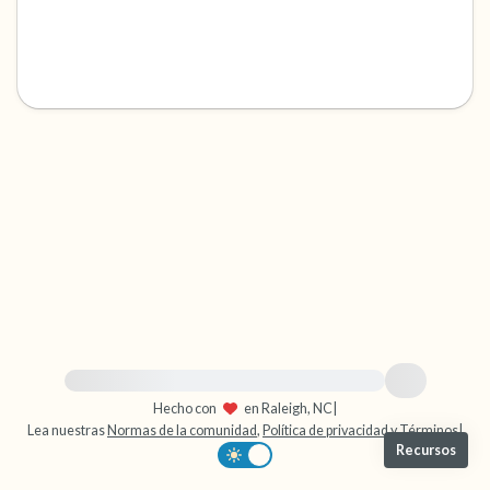
dentro de la habitación y por la ventana)
4 – cosas que puedes sentir (¿qué hay frente
a ti que puedas tocar?)
3 – cosas que puedes oír
2 – cosas que puedes oler
1 – cosa que te gusta de ti mismo.
Respira hondo para terminar.
Para obtener ayuda inmediata, visite {{resource}}
Hecho con
en Raleigh, NC
|
Lea nuestras
Normas de la comunidad
,
Política de privacidad
y
Términos
|
Recursos