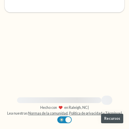
dentro de la habitación y por la ventana)
4 – cosas que puedes sentir (¿qué hay frente
a ti que puedas tocar?)
3 – cosas que puedes oír
2 – cosas que puedes oler
1 – cosa que te gusta de ti mismo.
Respira hondo para terminar.
Para obtener ayuda inmediata, visite {{resource}}
Hecho con
en Raleigh, NC
|
Lea nuestras
Normas de la comunidad
,
Política de privacidad
y
Términos
|
Recursos