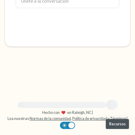
dentro de la habitación y por la ventana)
4 – cosas que puedes sentir (¿qué hay frente
a ti que puedas tocar?)
3 – cosas que puedes oír
2 – cosas que puedes oler
1 – cosa que te gusta de ti mismo.
Respira hondo para terminar.
Para obtener ayuda inmediata, visite {{resource}}
Hecho con
en Raleigh, NC
|
Lea nuestras
Normas de la comunidad
,
Política de privacidad
y
Términos
|
Recursos