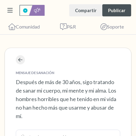
Compartir
Publicar
Comunidad
P&R
Soporte
Encuentra un lugar cómodo para sentarte.
Cierra los ojos suavemente y respira
MENSAJE DE SANACIÓN
profundamente un par de veces: inhala por la
Después de más de 30 años, sigo tratando
de sanar mi cuerpo, mi mente y mi alma. Los
nariz (cuenta hasta 3), exhala por la boca
hombres horribles que he tenido en mi vida
(cuenta hasta 3). Ahora abre los ojos y mira a
no han hecho más que usarme y abusar de
tu alrededor. Nombra lo siguiente en voz
mí.
alta:
5 – cosas que puedes ver (puedes mirar